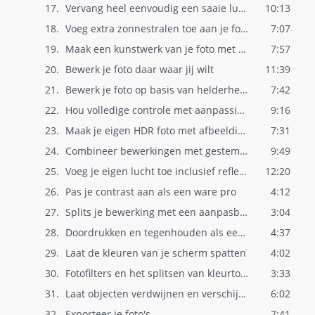
17.
Vervang heel eenvoudig een saaie lucht
10:13
18.
Voeg extra zonnestralen toe aan je foto
7:07
19.
Maak een kunstwerk van je foto met A.I. ..
7:57
20.
Bewerk je foto daar waar jij wilt
11:39
21.
Bewerk je foto op basis van helderheden
7:42
22.
Hou volledige controle met aanpassingsla..
9:16
23.
Maak je eigen HDR foto met afbeeldingsla..
7:31
24.
Combineer bewerkingen met gestempelde la..
9:49
25.
Voeg je eigen lucht toe inclusief reflec..
12:20
26.
Pas je contrast aan als een ware pro
4:12
27.
Splits je bewerking met een aanpasbaar v..
3:04
28.
Doordrukken en tegenhouden als een pro
4:37
29.
Laat de kleuren van je scherm spatten
4:02
30.
Fotofilters en het splitsen van kleurton..
3:33
31.
Laat objecten verdwijnen en verschijnen
6:02
32.
Exporteer je foto's
7:41