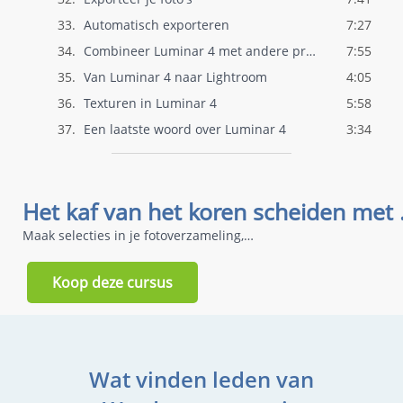
33.
Automatisch exporteren
7:27
34.
Combineer Luminar 4 met andere programma..
7:55
35.
Van Luminar 4 naar Lightroom
4:05
36.
Texturen in Luminar 4
5:58
37.
Een laatste woord over Luminar 4
3:34
Het kaf 
Maak selecties in je fotoverzameling, en voeg sterren en kleuren toe.
Koop deze cursus
Wat vinden leden van