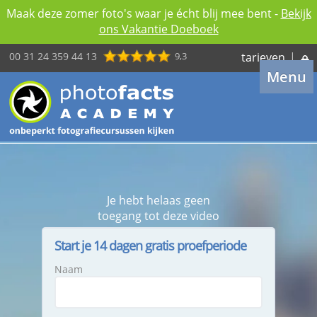
Maak deze zomer foto's waar je écht blij mee bent -
Bekijk
ons Vakantie Doeboek
00 31 24 359 44 13
9,3
tarieven
|
Menu
Je hebt helaas geen
toegang tot deze video
Start je 14 dagen gratis proefperiode
Naam