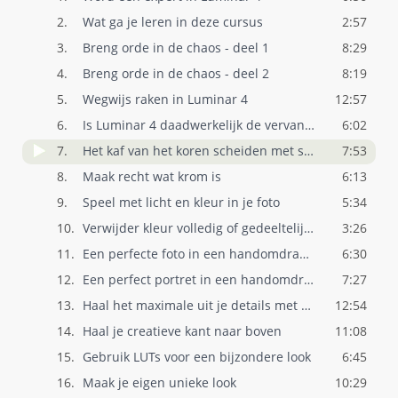
2.
Wat ga je leren in deze cursus
2:57
3.
Breng orde in de chaos - deel 1
8:29
4.
Breng orde in de chaos - deel 2
8:19
5.
Wegwijs raken in Luminar 4
12:57
6.
Is Luminar 4 daadwerkelijk de vervanging..
6:02
7.
Het kaf van het koren scheiden met selec..
7:53
8.
Maak recht wat krom is
6:13
9.
Speel met licht en kleur in je foto
5:34
10.
Verwijder kleur volledig of gedeeltelijk..
3:26
11.
Een perfecte foto in een handomdraai met..
6:30
12.
Een perfect portret in een handomdraai m..
7:27
13.
Haal het maximale uit je details met beh..
12:54
14.
Haal je creatieve kant naar boven
11:08
15.
Gebruik LUTs voor een bijzondere look
6:45
16.
Maak je eigen unieke look
10:29