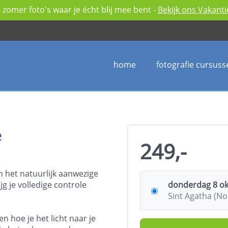
zomer foto's waar je écht blij mee bent -
Bekijk ons Vakant
home
fotografie cursuss
e
249,-
an het natuurlijk aanwezige
jg je volledige controle
donderdag 8 okt
Sint Agatha (N
n hoe je het licht naar je