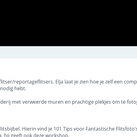
ser/reportageflitsers. Elja laat je zien hoe je zelf een compa
 nodig hebt.
rderij met verweerde muren en prachtige plekjes om te fot
tsbijbel. Hierin vind je 101 Tips voor Fantastische Flitsfoto
ja, hij geeft ook deze workshop.