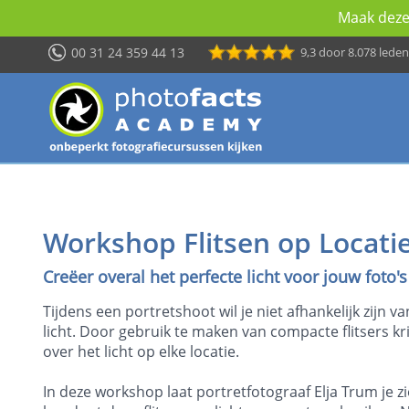
Maak deze 
00 31 24 359 44 13
9,3
door 8.078 leden
Workshop Flitsen op Locati
Creëer overal het perfecte licht voor jouw foto's
Tijdens een portretshoot wil je niet afhankelijk zijn v
licht. Door gebruik te maken van compacte flitsers kri
over het licht op elke locatie.
In deze workshop laat portretfotograaf Elja Trum je zie