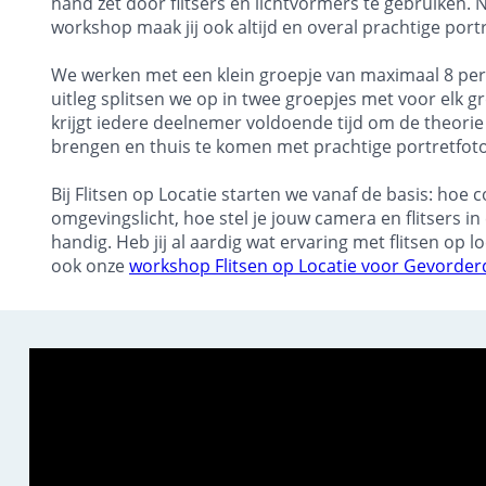
hand zet door flitsers en lichtvormers te gebruiken. 
workshop maak jij ook altijd en overal prachtige port
We werken met een klein groepje van maximaal 8 per
uitleg splitsen we op in twee groepjes met voor elk 
krijgt iedere deelnemer voldoende tijd om de theorie 
brengen en thuis te komen met prachtige portretfoto
Bij Flitsen op Locatie starten we vanaf de basis: hoe c
omgevingslicht, hoe stel je jouw camera en flitsers i
handig. Heb jij al aardig wat ervaring met flitsen op l
ook onze
workshop Flitsen op Locatie voor Gevorde