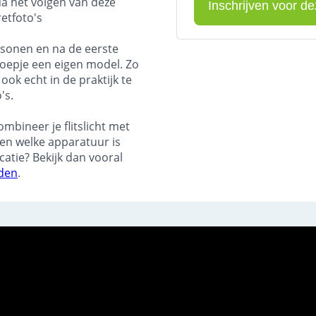
Na het volgen van deze
retfoto's
sonen en na de eerste
groepje een eigen model. Zo
ook echt in de praktijk te
's.
ombineer je flitslicht met
n en welke apparatuur is
ocatie? Bekijk dan vooral
rden
.