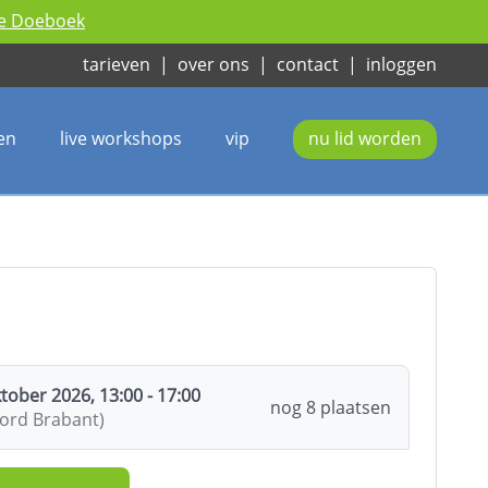
ie Doeboek
tarieven
|
over ons
|
contact
|
inloggen
en
live workshops
vip
nu lid worden
ober 2026, 13:00 - 17:00
nog 8 plaatsen
oord Brabant)