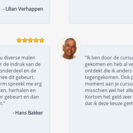
- Lilian Verhappen
nu diverse malen
“Ik ben door de cursu
r de indruk van de
gekomen en heb al ve
r onderdeel en de
ontdekt die ik anders 
mee dit gebeurt.
tegengekomen. Ook pre
orm spreekt me erg
moment aan je cursus
ken, herhalen en
misschien wel het all
er gebeurt en dan
Kortom het geld zeer 
t.”
dat ik deze keuze ge
- Hans Bakker