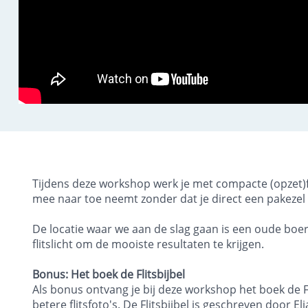
Tijdens deze workshop werk je met compacte (opzet)flit
mee naar toe neemt zonder dat je direct een pakezel
De locatie waar we aan de slag gaan is een oude boe
flitslicht om de mooiste resultaten te krijgen.
Bonus: Het boek de Flitsbijbel
Als bonus ontvang je bij deze workshop het boek de Fli
betere flitsfoto's. De Flitsbijbel is geschreven door El