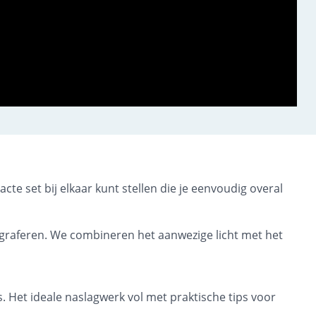
cte set bij elkaar kunt stellen die je eenvoudig overal
ograferen. We combineren het aanwezige licht met het
's. Het ideale naslagwerk vol met praktische tips voor