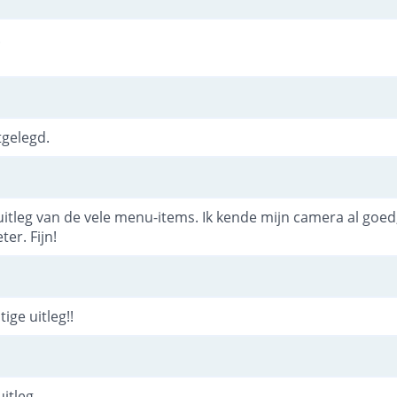
.
tgelegd.
uitleg van de vele menu-items. Ik kende mijn camera al goe
er. Fijn!
tige uitleg!!
uitleg.