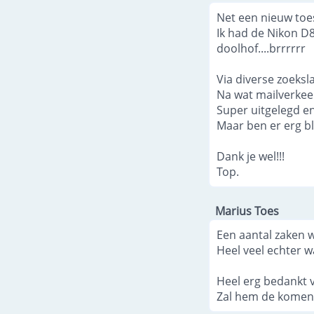
Net een nieuw toes
Ik had de Nikon D
doolhof....brrrrrr
Via diverse zoeks
Na wat mailverkeer
Super uitgelegd e
Maar ben er erg bl
Dank je wel!!!
Top.
Marius Toes
Een aantal zaken w
Heel veel echter w
Heel erg bedankt 
Zal hem de komend