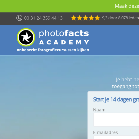
Maak deze 
00 31 24 359 44 13
9,3
door 8.078 leden
Je hebt h
toegang tot
Start je 14 dagen gr
Naam
E-mailadres