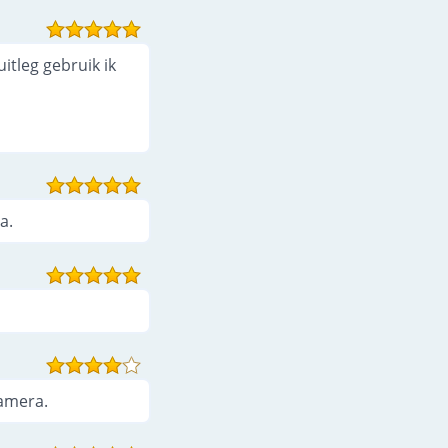
uitleg gebruik ik
a.
camera.