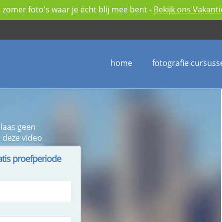
zomer foto's waar je écht blij mee bent -
Bekijk ons Vakant
home
fotografie cursuss
elaas geen
 deze video
atis proefperiode