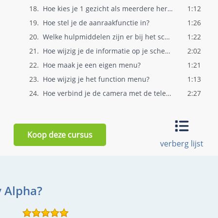
18.
Hoe kies je 1 gezicht als meerdere herke..
1:12
19.
Hoe stel je de aanraakfunctie in?
1:26
20.
Welke hulpmiddelen zijn er bij het scher..
1:22
21.
Hoe wijzig je de informatie op je scherm..
2:02
22.
Hoe maak je een eigen menu?
1:21
23.
Hoe wijzig je het function menu?
1:13
24.
Hoe verbind je de camera met de telefoon..
2:27
25.
Hoe gebruik je liveview in de studio?
1:04
26.
Het gebruik van geheugenkaarten
1:17
Koop deze cursus
27.
De voor- en nadelen van een stille sluit..
1:11
verberg lijst
28.
Hoe maak je een timelapse?
1:13
29.
Hoe sla je eigen instellingen op?
3:10
30.
Database herstellen. Ja of nee?
0:48
y Alpha?
31.
Hoe update je de camera?
1:23
32.
Hoe maak je de sensor schoon?
0:54