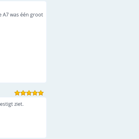
33.
Zelf aan de slag - Opdracht
0:30
e A7 was één groot
stigt ziet.