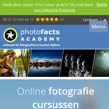
Maak deze zomer foto's waar je écht blij mee bent -
Bekijk
ons Vakantie Doeboek
00 31 24 359 44 13
9,3
tarieven
|
Menu
Online
fotografie
cursussen