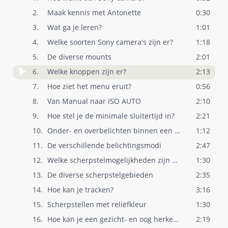
2.
Maak kennis met Antonette
0:30
3.
Wat ga je leren?
1:01
4.
Welke soorten Sony camera's zijn er?
1:18
5.
De diverse mounts
2:01
6.
Welke knoppen zijn er?
2:13
7.
Hoe ziet het menu eruit?
0:56
8.
Van Manual naar ISO AUTO
2:10
9.
Hoe stel je de minimale sluitertijd in?
2:21
10.
Onder- en overbelichten binnen een hando..
1:12
11.
De verschillende belichtingsmodi
2:47
12.
Welke scherpstelmogelijkheden zijn er?
1:30
13.
De diverse scherpstelgebieden
2:35
14.
Hoe kan je tracken?
3:16
15.
Scherpstellen met reliëfkleur
1:30
16.
Hoe kan je een gezicht- en oog herkennen..
2:19