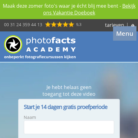
Maak deze zomer foto's waar je écht blij mee bent -
Bekijk
ons Vakantie Doeboek
00 31 24 359 44 13
9,3
tarieven
|
Menu
Je hebt helaas geen
toegang tot deze video
Start je 14 dagen gratis proefperiode
Naam