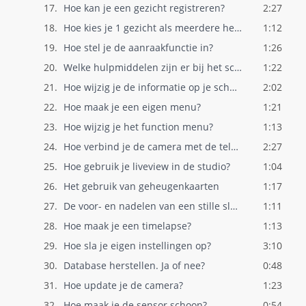
17.
Hoe kan je een gezicht registreren?
2:27
18.
Hoe kies je 1 gezicht als meerdere herke..
1:12
19.
Hoe stel je de aanraakfunctie in?
1:26
20.
Welke hulpmiddelen zijn er bij het scher..
1:22
21.
Hoe wijzig je de informatie op je scherm..
2:02
22.
Hoe maak je een eigen menu?
1:21
23.
Hoe wijzig je het function menu?
1:13
24.
Hoe verbind je de camera met de telefoon..
2:27
25.
Hoe gebruik je liveview in de studio?
1:04
26.
Het gebruik van geheugenkaarten
1:17
27.
De voor- en nadelen van een stille sluit..
1:11
28.
Hoe maak je een timelapse?
1:13
29.
Hoe sla je eigen instellingen op?
3:10
30.
Database herstellen. Ja of nee?
0:48
31.
Hoe update je de camera?
1:23
32.
Hoe maak je de sensor schoon?
0:54