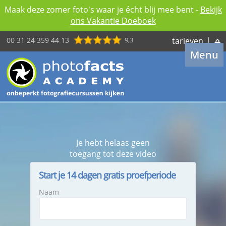
Maak deze zomer foto's waar je écht blij mee bent -
Bekijk
ons Vakantie Doeboek
00 31 24 359 44 13
9,3
tarieven
|
Menu
Je hebt helaas geen
toegang tot deze video
Start je 14 dagen gratis proefperiode
Naam