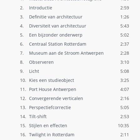
2.
Introductie
2:59
3.
Definitie van architectuur
1:26
4.
Diversiteit van architectuur
5:43
5.
Een bijzonder onderwerp
5:02
6.
Centraal Station Rotterdam
2:37
7.
Museum aan de Stroom Antwerpen
2:28
8.
Observeren
3:10
9.
Licht
5:08
10.
Kies een studieobject
3:25
11.
Port House Antwerpen
4:07
12.
Convergerende verticalen
2:16
13.
Perspectiefcorrectie
5:05
14.
Tilt-shift
2:53
15.
Stijlen en effecten
10:35
16.
Twilight in Rotterdam
2:11