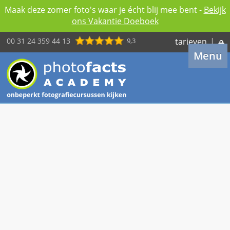
Maak deze zomer foto's waar je écht blij mee bent -
Bekijk
ons Vakantie Doeboek
00 31 24 359 44 13
9,3
tarieven
|
Menu