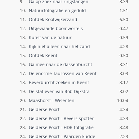
9.
Ga op zoek naar ringslangen
8:39
10.
Natuurfotografie en geduld
1:51
11.
Ontdek Kootwijkerzand
6:50
12.
Uitgewaaide boomwortels
0:47
13.
Kunst van de natuur
0:59
14.
Kijk niet alleen naar het zand
4:28
15.
Ontdek Keent
0:50
16.
Ga mee naar de dassenburcht
8:31
17.
De enorme Taurossen van Keent
8:03
18.
Beverburcht zoeken in Keent
3:17
19.
De statieven van Rob Dijkstra
8:02
20.
Maashorst - Wisenten
10:04
21.
Gelderse Poort
4:34
22.
Gelderse Poort - Bevers spotten
4:33
23.
Gelderse Poort - HDR fotografie
3:48
24.
Gelderse Poort - Paarden kudde
2:23