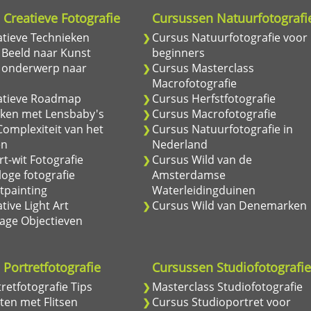
Creatieve Fotografie
Cursussen Natuurfotografi
atieve Technieken
Cursus Natuurfotografie voor
 Beeld naar Kunst
beginners
 onderwerp naar
Cursus Masterclass
Macrofotografie
atieve Roadmap
Cursus Herfstfotografie
ken met Lensbaby's
Cursus Macrofotografie
omplexiteit van het
Cursus Natuurfotografie in
en
Nederland
t-wit Fotografie
Cursus Wild van de
oge fotografie
Amsterdamse
tpainting
Waterleidingduinen
tive Light Art
Cursus Wild van Denemarken
age Objectieven
Portretfotografie
Cursussen Studiofotografi
retfotografie Tips
Masterclass Studiofotografie
ten met Flitsen
Cursus Studioportret voor