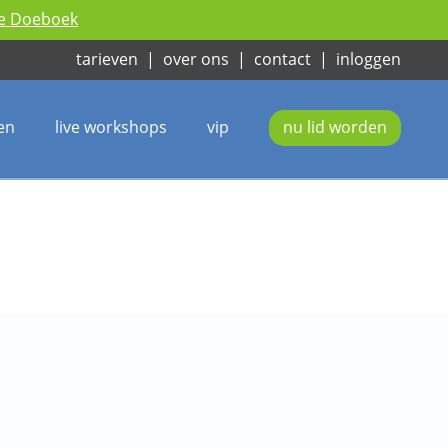
ie Doeboek
tarieven
|
over ons
|
contact
|
inloggen
en
live workshops
vip
nu lid worden