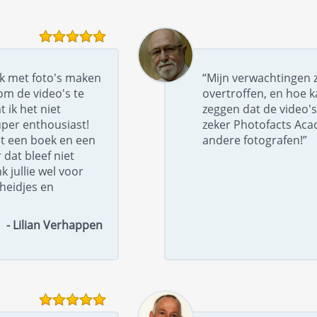
uk met foto's maken
“Mijn verwachtingen z
om de video's te
overtroffen, en hoe k
t ik het niet
zeggen dat de video's
per enthousiast!
zeker Photofacts Ac
t een boek en een
andere fotografen!”
dat bleef niet
k jullie wel voor
gheidjes en
- Lilian Verhappen