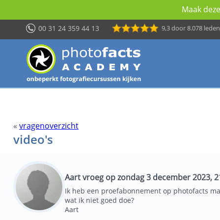
Maak deze 
00 31 24 359 44 13
9,3
door 8.078 leden
«
vragenoverzicht
video's
Aart vroeg op zondag 3 december 2023, 2
Ik heb een proefabonnement op photofacts maa
wat ik niet goed doe?
Aart