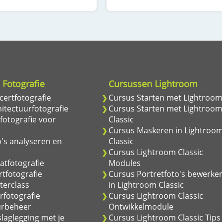
 Fotografie
Cursussen Lightroom
ertfotografie
Cursus Starten met Lightroo
itectuurfotografie
Cursus Starten met Lightroo
fotografie voor
Classic
Cursus Maskeren in Lightroo
's analyseren en
Classic
Cursus Lightroom Classic
atfotografie
Modules
tfotografie
Cursus Portretfoto's bewerke
terclass
in Lightroom Classic
rfotografie
Cursus Lightroom Classic
urbeheer
Ontwikkelmodule
laglegging met je
Cursus Lightroom Classic Tips