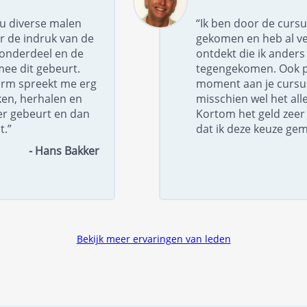
nu diverse malen
“Ik ben door de cursu
r de indruk van de
gekomen en heb al ve
r onderdeel en de
ontdekt die ik anders 
mee dit gebeurt.
tegengekomen. Ook pre
orm spreekt me erg
moment aan je cursus
ken, herhalen en
misschien wel het all
er gebeurt en dan
Kortom het geld zeer 
t.”
dat ik deze keuze ge
- Hans Bakker
Bekijk meer ervaringen van leden