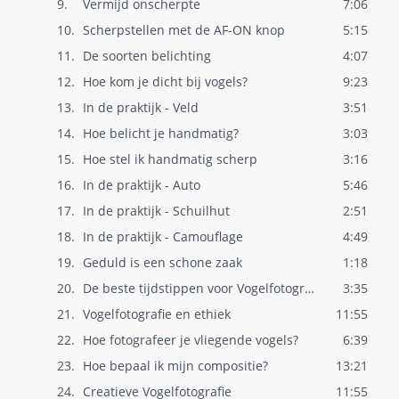
9.
Vermijd onscherpte
7:06
10.
Scherpstellen met de AF-ON knop
5:15
11.
De soorten belichting
4:07
12.
Hoe kom je dicht bij vogels?
9:23
13.
In de praktijk - Veld
3:51
14.
Hoe belicht je handmatig?
3:03
15.
Hoe stel ik handmatig scherp
3:16
16.
In de praktijk - Auto
5:46
17.
In de praktijk - Schuilhut
2:51
18.
In de praktijk - Camouflage
4:49
19.
Geduld is een schone zaak
1:18
20.
De beste tijdstippen voor Vogelfotografi..
3:35
21.
Vogelfotografie en ethiek
11:55
22.
Hoe fotografeer je vliegende vogels?
6:39
23.
Hoe bepaal ik mijn compositie?
13:21
24.
Creatieve Vogelfotografie
11:55