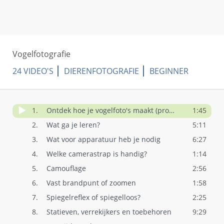
Vogelfotografie
24 VIDEO'S
DIERENFOTOGRAFIE
BEGINNER
1.
Ontdek hoe je vogelfoto's maakt (promo)
1:45
2.
Wat ga je leren?
5:11
3.
Wat voor apparatuur heb je nodig
6:27
4.
Welke camerastrap is handig?
1:14
5.
Camouflage
2:56
6.
Vast brandpunt of zoomen
1:58
7.
Spiegelreflex of spiegelloos?
2:25
8.
Statieven, verrekijkers en toebehoren
9:29