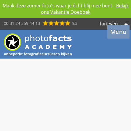
Maak deze zomer foto's waar je écht blij mee bent -
Bekijk
ons Vakantie Doeboek
00 31 24 359 44 13
9,3
tarieven
|
Menu