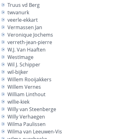
Truus vd Berg
twvanurk
veerle-ekkart
Vermassen Jan
Veronique Jochems
verreth-jean-pierre
W.J. Van Haaften
WestImage
Wil J. Schipper
wil-bijker
Willem Rooijakkers
Willem Vernes
William Linthout
willie-kiek
Willy van Steenberge
Willy Verhaegen
Wilma Paulissen
Wilma van Leeuwen-Vis