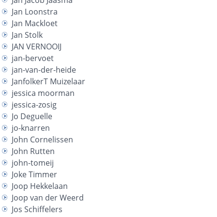
Jan Jacob Jaasma
Jan Loonstra
Jan Mackloet
Jan Stolk
JAN VERNOOIJ
jan-bervoet
jan-van-der-heide
JanfolkerT Muizelaar
jessica moorman
jessica-zosig
Jo Deguelle
jo-knarren
John Cornelissen
John Rutten
john-tomeij
Joke Timmer
Joop Hekkelaan
Joop van der Weerd
Jos Schiffelers