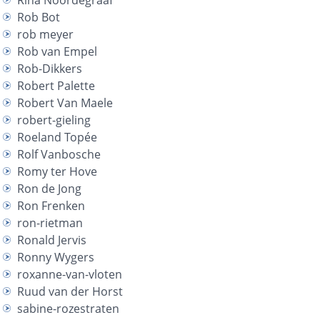
Rina Noordegraaf
Rob Bot
rob meyer
Rob van Empel
Rob-Dikkers
Robert Palette
Robert Van Maele
robert-gieling
Roeland Topée
Rolf Vanbosche
Romy ter Hove
Ron de Jong
Ron Frenken
ron-rietman
Ronald Jervis
Ronny Wygers
roxanne-van-vloten
Ruud van der Horst
sabine-rozestraten