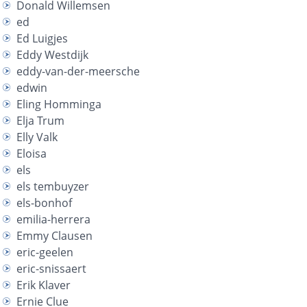
Donald Willemsen
ed
Ed Luigjes
Eddy Westdijk
eddy-van-der-meersche
edwin
Eling Homminga
Elja Trum
Elly Valk
Eloisa
els
els tembuyzer
els-bonhof
emilia-herrera
Emmy Clausen
eric-geelen
eric-snissaert
Erik Klaver
Ernie Clue