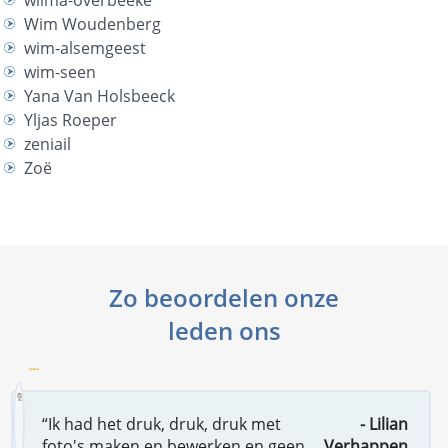
wilma-overbeeke
Wim Woudenberg
wim-alsemgeest
wim-seen
Yana Van Holsbeeck
Yljas Roeper
zeniail
Zoë
Zo beoordelen onze
leden ons
“Ik had het druk, druk, druk met
- Lilian
foto's maken en bewerken en geen
Verhappen