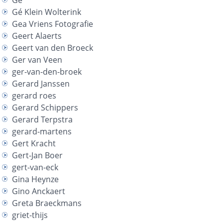
Gé
Gé Klein Wolterink
Gea Vriens Fotografie
Geert Alaerts
Geert van den Broeck
Ger van Veen
ger-van-den-broek
Gerard Janssen
gerard roes
Gerard Schippers
Gerard Terpstra
gerard-martens
Gert Kracht
Gert-Jan Boer
gert-van-eck
Gina Heynze
Gino Anckaert
Greta Braeckmans
griet-thijs