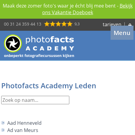
Maak deze zomer foto's waar je écht blij mee bent -
Bekijk
ons Vakantie Doeboek
00 31 24 359 44 13
9,3
tarieven
|
Menu
Photofacts Academy Leden
Aad Henneveld
Ad van Meurs