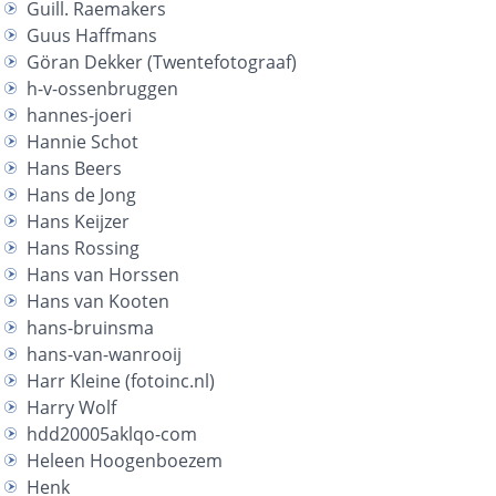
Guill. Raemakers
Guus Haffmans
Göran Dekker (Twentefotograaf)
h-v-ossenbruggen
hannes-joeri
Hannie Schot
Hans Beers
Hans de Jong
Hans Keijzer
Hans Rossing
Hans van Horssen
Hans van Kooten
hans-bruinsma
hans-van-wanrooij
Harr Kleine (fotoinc.nl)
Harry Wolf
hdd20005aklqo-com
Heleen Hoogenboezem
Henk