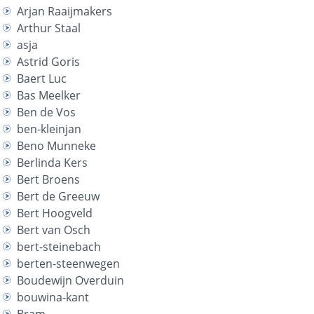
Arjan Raaijmakers
Arthur Staal
asja
Astrid Goris
Baert Luc
Bas Meelker
Ben de Vos
ben-kleinjan
Beno Munneke
Berlinda Kers
Bert Broens
Bert de Greeuw
Bert Hoogveld
Bert van Osch
bert-steinebach
berten-steenwegen
Boudewijn Overduin
bouwina-kant