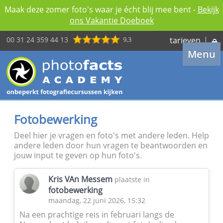
Maak deze zomer foto's waar je écht blij mee bent -
Bekijk
ons Vakantie Doeboek
00 31 24 359 44 13
9,3
tarieven
|
Menu
Fotobewerking
Deel hier je vragen en foto's met andere leden. Help
andere leden door hun vragen te beantwoorden en
jouw input te geven op hun foto's.
Kris VAn Messem
plaatste in
fotobewerking
maandag, 22 juni 2026, 15:32
Na een prachtige reis in februari langs de