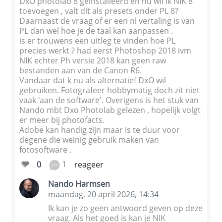
DxO photolab 8 geïnstalleerd en nu wil ik NIK 8
toevoegen , valt dit als presets onder PL 8?
Daarnaast de vraag of er een nl vertaling is van
PL dan wel hoe je de taal kan aanpassen .
is er trouwens een uitleg te vinden hoe PL
precies werkt ? had eerst Photoshop 2018 ivm
NIK echter Ph versie 2018 kan geen raw
bestanden aan van de Canon R6.
Vandaar dat k nu als alternatief DxO wil
gebruiken. Fotografeer hobbymatig doch zit niet
vaak 'aan de software'. Overigens is het stuk van
Nando mbt Dxo Photolab gelezen , hopelijk volgt
er meer bij photofacts.
Adobe kan handig zijn maar is te duur voor
degene die weinig gebruik maken van
fotosoftware .
1
0
reageer
Nando Harmsen
maandag, 20 april 2026, 14:34
Ik kan je zo geen antwoord geven op deze
vraag. Als het goed is kan je NIK