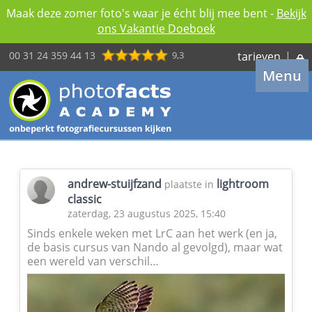
Maak deze zomer foto's waar je écht blij mee bent -
Bekijk
ons Vakantie Doeboek
00 31 24 359 44 13
9,3
tarieven
|
Menu
andrew-stuijfzand
lightroom
plaatste in
classic
zaterdag, 23 augustus 2025, 15:40
Sinds enkele weken met LrC aan het werk (en ja,
de basis cursus van Nando al gevolgd), maar wat
een wereld van verschil…