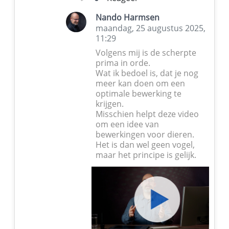
Nando Harmsen
maandag, 25 augustus 2025,
11:29
Volgens mij is de scherpte
prima in orde.
Wat ik bedoel is, dat je nog
meer kan doen om een
optimale bewerking te
krijgen.
Misschien helpt deze video
om een idee van
bewerkingen voor dieren.
Het is dan wel geen vogel,
maar het principe is gelijk.