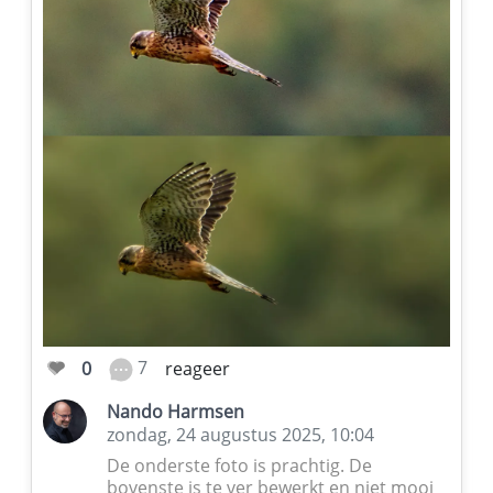
7
0
reageer
Nando Harmsen
zondag, 24 augustus 2025, 10:04
De onderste foto is prachtig. De
bovenste is te ver bewerkt en niet mooi