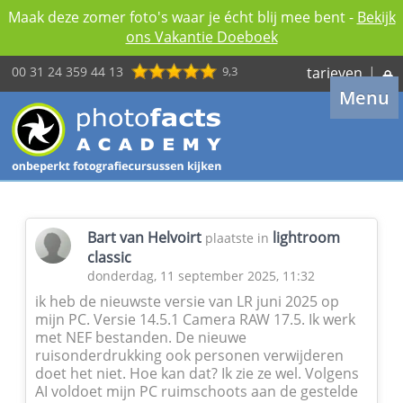
Maak deze zomer foto's waar je écht blij mee bent -
Bekijk
ons Vakantie Doeboek
00 31 24 359 44 13
9,3
tarieven
|
Menu
Bart van Helvoirt
lightroom
plaatste in
classic
donderdag, 11 september 2025, 11:32
ik heb de nieuwste versie van LR juni 2025 op
mijn PC. Versie 14.5.1 Camera RAW 17.5. Ik werk
met NEF bestanden. De nieuwe
ruisonderdrukking ook personen verwijderen
doet het niet. Hoe kan dat? Ik zie ze wel. Volgens
AI voldoet mijn PC ruimschoots aan de gestelde