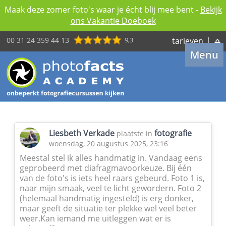
Maak deze zomer foto's waar je écht blij mee bent -
Bekijk
ons Vakantie Doeboek
00 31 24 359 44 13
9,3
tarieven
|
Menu
Liesbeth Verkade
fotografie
plaatste in
woensdag, 20 augustus 2025, 23:16
Meestal stel ik alles handmatig in. Vandaag eens
geprobeerd met diafragmavoorkeuze. Bij één
van de foto's is iets heel raars gebeurd. Foto 1 is,
naar mijn smaak, veel te licht gewordern. Foto 2
(helemaal handmatig ingesteld) is erg donker,
maar geeft de situatie ter plekke wel veel beter
weer.Kan iemand me uitleggen wat er is