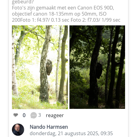
gebeurd?
Foto's zijn gemaakt met een Canon EOS 90D,
objectief canon 18-135mm op 50mm, ISO
200Foto 1: f4.97/ 0.13 sec Foto 2: f7.03/ 1/99 sec
3
0
reageer
Nando Harmsen
donderdag, 21 augustus 2025, 09:35